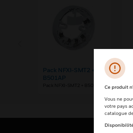
Pack NFXI-SMT2 +
I
B501AP
W
Pack NFXI-SMT2 + B501AP
Ce produit n
Vous ne pouv
votre pays ac
catalogue de
Disponibilit