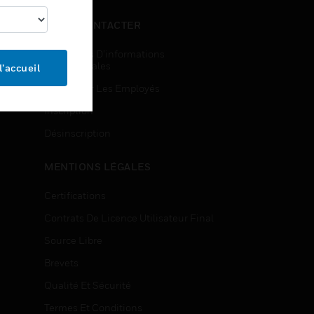
NOUS CONTACTER
Demandes D’informations
Commerciales
l’accueil
Accès Pour Les Employés
Inscription
Désinscription
MENTIONS LÉGALES
Certifications
Contrats De Licence Utilisateur Final
Source Libre
Brevets
Qualité Et Sécurité
Termes Et Conditions