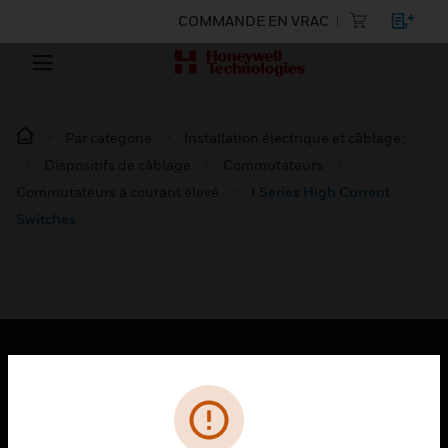
COMMANDE EN VRAC
Par catégorie
Installation électrique et câblage :
Dispositifs de câblage
Commutateurs
Commutateurs à courant élevé
I Series High Current
Switches
PRODUITS
toggle view
SOLUTIONS