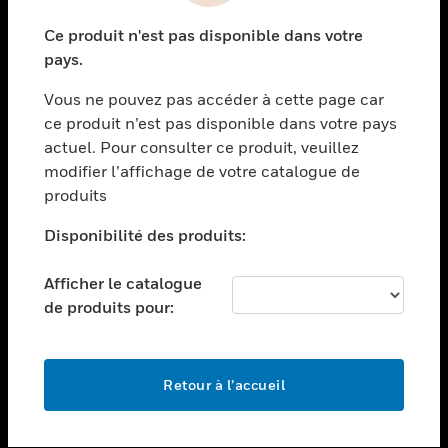
toggle view
Ce produit n'est pas disponible dans votre
SECTEURS
pays.
toggle view
Vous ne pouvez pas accéder à cette page car
ASSISTANCE
ce produit n’est pas disponible dans votre pays
toggle view
actuel. Pour consulter ce produit, veuillez
EMPLOIS
modifier l’affichage de votre catalogue de
toggle view
produits
SOCIÉTÉ
Disponibilité des produits:
toggle view
NOUS CONTACTER
Afficher le catalogue
toggle view
de produits pour:
MENTIONS LÉGALES
toggle view
SUIVEZ-NOUS
Retour à l’accueil