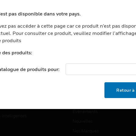
ports
Recherche De Partenaires
'est pas disponible dans votre pays.
ments Commerciaux
Formation
ez pas accéder à cette page car ce produit n’est pas dispo
centers
Assistance Technique
tuel. Pour consulter ce produit, veuillez modifier l’affichag
ation
Tutoriels De Sites Web
 produits
ernement Et Militaire
é des produits:
EMPLOIS
é
Emplois
ignement Supérieur
catalogue de produits pour:
Recherche D'emploi
llerie/Restauration
trie Et Fabrication
SOCIÉTÉ
Retour à 
ce Et Corrections
À Propos
e Au Détail
Événements
s Intelligentes
Nouvelles
Nos Marques