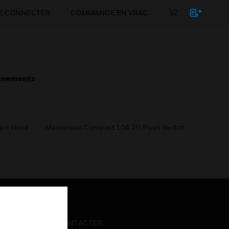
E CONNECTER
COMMANDE EN VRAC
énements
nt élevé
Masterseal Compact 10A 2G Push Switch
NOUS CONTACTER