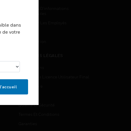
Demandes D’informations
Commerciales
Accès Pour Les Employés
nible dans
e de votre
Inscription
Désinscription
MENTIONS LÉGALES
Certifications
Contrats De Licence Utilisateur Final
Source Libre
l’accueil
Brevets
Qualité Et Sécurité
Termes Et Conditions
Garanties