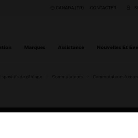
CANADA (FR)
CONTACTER
S
ation
Marques
Assistance
Nouvelles Et Év
ispositifs de câblage
Commutateurs
Commutateurs à coura
TEURS
ASSISTANCE