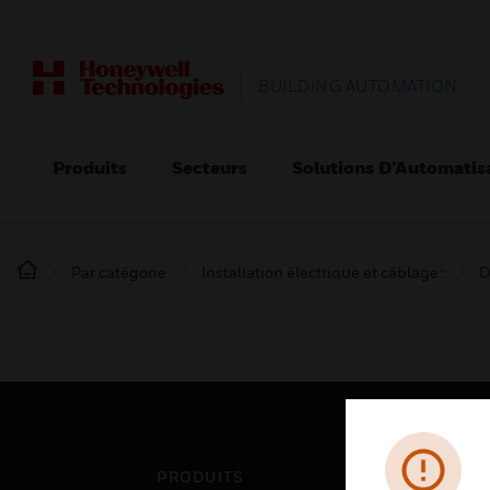
BUILDING AUTOMATION
Produits
Secteurs
Solutions D’Automatis
Par catégorie
Installation électrique et câblage :
D
PRODUITS
SEC