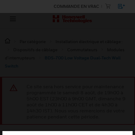
COMMANDE EN VRAC
Par catégorie
Installation électrique et câblage :
Dispositifs de câblage
Commutateurs
Modules
d'interrupteurs
BDS-700 Low Voltage Dual-Tech Wall
Switch
Ce site sera hors service pour maintenance
programmée le samedi 8 août, de 19h00 à
5h00 EST (23h00 à 9h00 GMT, dimanche 9
août de 1h00 à 11h00 CET et de 4h30 à
14h30 IST). Nous vous remercions de votre
patience pendant cette période.