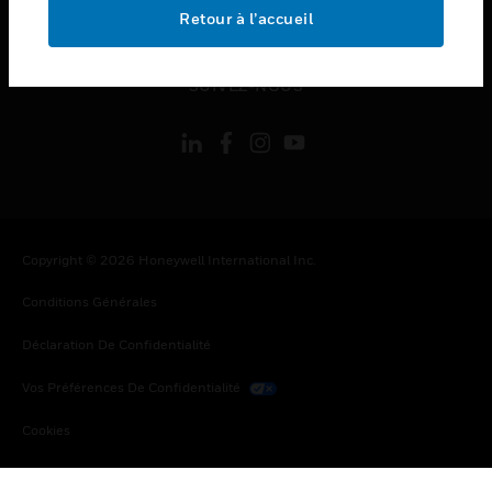
toggle view
Retour à l’accueil
MENTIONS LÉGALES
toggle view
SUIVEZ-NOUS
Copyright © 2026 Honeywell International Inc.
Conditions Générales
Déclaration De Confidentialité
Vos Préférences De Confidentialité
Cookies
Désabonnement Global