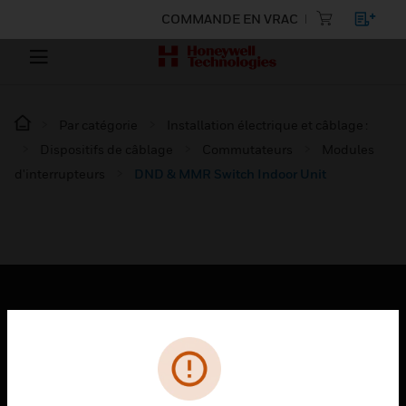
COMMANDE EN VRAC
Par catégorie
Installation électrique et câblage :
Dispositifs de câblage
Commutateurs
Modules
d'interrupteurs
DND & MMR Switch Indoor Unit
PRODUITS
toggle view
SOLUTIONS