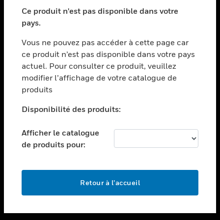
toggle view
SECTEURS
Ce produit n'est pas disponible dans votre
pays.
toggle view
ASSISTANCE
Vous ne pouvez pas accéder à cette page car
toggle view
ce produit n’est pas disponible dans votre pays
EMPLOIS
actuel. Pour consulter ce produit, veuillez
modifier l’affichage de votre catalogue de
toggle view
SOCIÉTÉ
produits
toggle view
Disponibilité des produits:
NOUS CONTACTER
Afficher le catalogue
toggle view
MENTIONS LÉGALES
de produits pour:
toggle view
SUIVEZ-NOUS
Retour à l’accueil