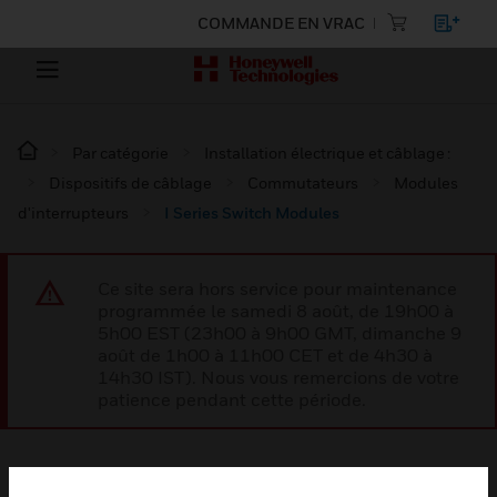
COMMANDE EN VRAC
Par catégorie
Installation électrique et câblage :
Dispositifs de câblage
Commutateurs
Modules
d'interrupteurs
I Series Switch Modules
Ce site sera hors service pour maintenance
programmée le samedi 8 août, de 19h00 à
5h00 EST (23h00 à 9h00 GMT, dimanche 9
août de 1h00 à 11h00 CET et de 4h30 à
14h30 IST). Nous vous remercions de votre
patience pendant cette période.