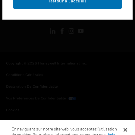
Retour à l’accueil
toggle view
SUIVEZ-NOUS
Copyright © 2026 Honeywell International Inc.
Conditions Générales
Déclaration De Confidentialité
Vos Préférences De Confidentialité
Cookies
Désabonnement Global
En naviguant sur notre site web, vous acceptez l'utilisation
de cookies. Pour plus d’informations, consultez nos
Avis