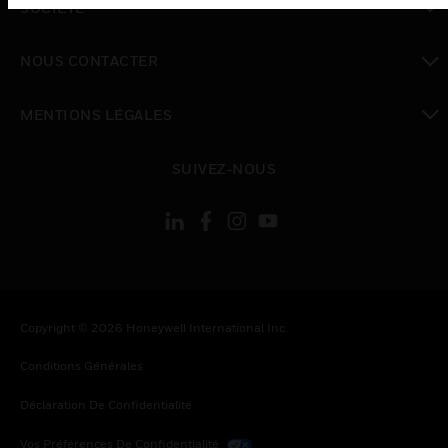
SOCIÉTÉ
toggle view
NOUS CONTACTER
toggle view
MENTIONS LÉGALES
toggle view
SUIVEZ-NOUS
Copyright © 2026 Honeywell International Inc.
Conditions Générales
Déclaration De Confidentialité
Vos Préférences De Confidentialité