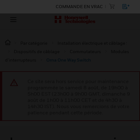
COMMANDE EN VRAC
Par catégorie
Installation électrique et câblage :
Dispositifs de câblage
Commutateurs
Modules
d'interrupteurs
Orna One Way Switch
Ce site sera hors service pour maintenance
programmée le samedi 8 août, de 19h00 à
5h00 EST (23h00 à 9h00 GMT, dimanche 9
août de 1h00 à 11h00 CET et de 4h30 à
14h30 IST). Nous vous remercions de votre
patience pendant cette période.