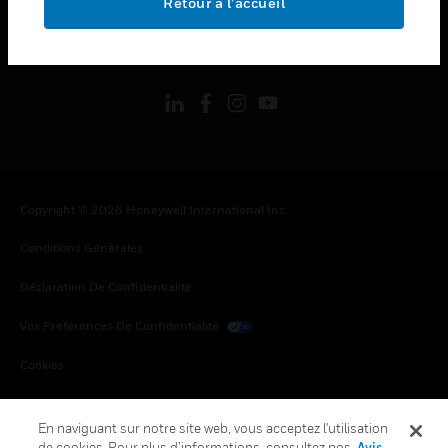
Retour à l’accueil
toggle view
SUIVEZ-NOUS
Copyright © 2026 Honeywell International Inc.
Conditions Générales
Déclaration De Confidentialité
Vos Préférences De Confidentialité
Cookies
Désabonnement Global
En naviguant sur notre site web, vous acceptez l'utilisation
de cookies. Pour plus d’informations, consultez nos
Avis