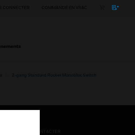
E CONNECTER
COMMANDE EN VRAC
énements
x
2-gang Standard Rocker Monobloc Switch
NOUS CONTACTER