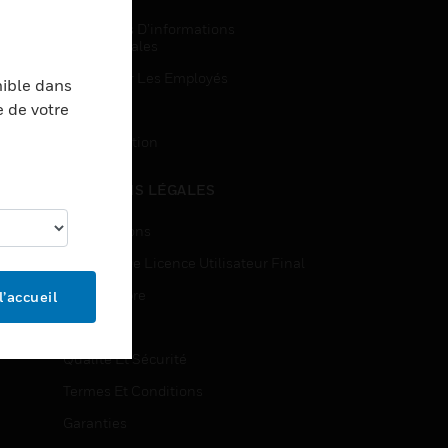
Demandes D’informations
Commerciales
Accès Pour Les Employés
nible dans
e de votre
Inscription
Désinscription
MENTIONS LÉGALES
Certifications
Contrats De Licence Utilisateur Final
Source Libre
l’accueil
Brevets
Qualité Et Sécurité
Termes Et Conditions
Garanties