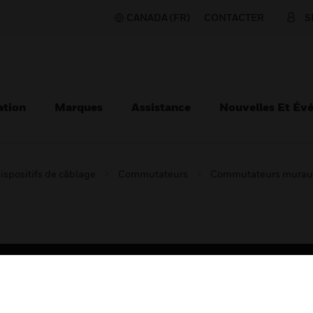
CANADA (FR)
CONTACTER
S
ation
Marques
Assistance
Nouvelles Et Év
ispositifs de câblage
Commutateurs
Commutateurs murau
TEURS
ASSISTANCE