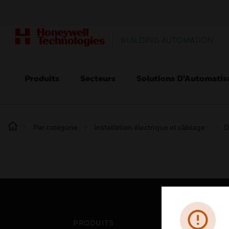
BUILDING AUTOMATION
Produits
Secteurs
Solutions D’Automatis
Par catégorie
Installation électrique et câblage :
D
PRODUITS
SEC