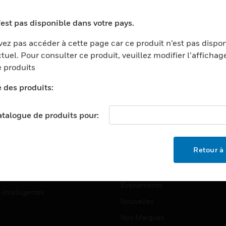
ports
Recherche De Partenaires
'est pas disponible dans votre pays.
ments Commerciaux
Formation
ez pas accéder à cette page car ce produit n’est pas dispo
centers
Assistance Technique
tuel. Pour consulter ce produit, veuillez modifier l’affichag
ation
Tutoriels De Sites Web
 produits
ernement Et Militaire
é des produits:
EMPLOIS
é
Emplois
ignement Supérieur
catalogue de produits pour:
Recherche D'emploi
llerie/Restauration
trie Et Fabrication
SOCIÉTÉ
Retour à 
ce Et Corrections
À Propos
e Au Détail
Événements
s Intelligentes
Nouvelles
Nos Marques