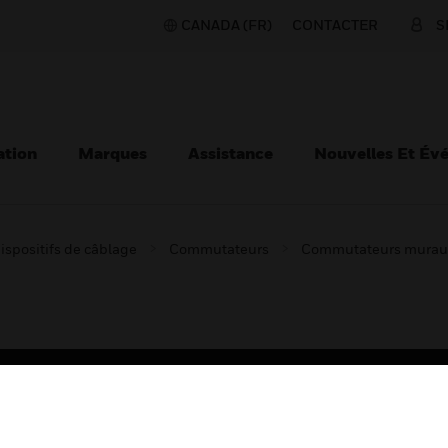
CANADA (FR)
CONTACTER
S
ation
Marques
Assistance
Nouvelles Et Év
ispositifs de câblage
Commutateurs
Commutateurs murau
TEURS
ASSISTANCE