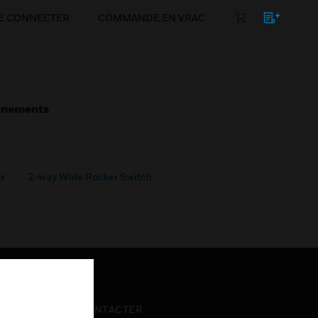
E CONNECTER
COMMANDE EN VRAC
énements
x
2-way Wide Rocker Switch
NOUS CONTACTER