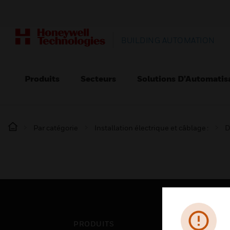
BUILDING AUTOMATION
Produits
Secteurs
Solutions D’Automatis
Par catégorie
Installation électrique et câblage :
D
PRODUITS
SEC