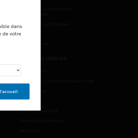
Demandes D’informations
Commerciales
Accès Pour Les Employés
nible dans
e de votre
Inscription
Désinscription
MENTIONS LÉGALES
Certifications
Contrats De Licence Utilisateur Final
Source Libre
l’accueil
Brevets
Qualité Et Sécurité
Termes Et Conditions
Garanties