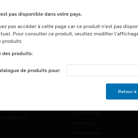
ports
Recherche De Partenaires
'est pas disponible dans votre pays.
ments Commerciaux
Formation
ez pas accéder à cette page car ce produit n’est pas dispo
centers
Assistance Technique
tuel. Pour consulter ce produit, veuillez modifier l’affichag
ation
Tutoriels De Sites Web
 produits
ernement Et Militaire
é des produits:
EMPLOIS
é
Emplois
ignement Supérieur
catalogue de produits pour:
Recherche D'emploi
llerie/Restauration
trie Et Fabrication
SOCIÉTÉ
Retour à 
ce Et Corrections
À Propos
e Au Détail
Événements
s Intelligentes
Nouvelles
Nos Marques