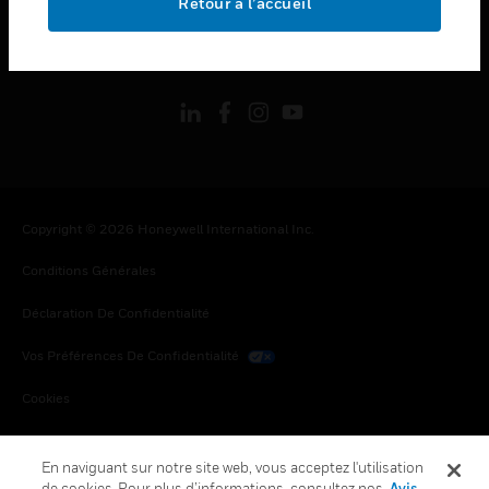
Retour à l’accueil
toggle view
SUIVEZ-NOUS
Copyright © 2026 Honeywell International Inc.
Conditions Générales
Déclaration De Confidentialité
Vos Préférences De Confidentialité
Cookies
Désabonnement Global
En naviguant sur notre site web, vous acceptez l'utilisation
de cookies. Pour plus d’informations, consultez nos
Avis