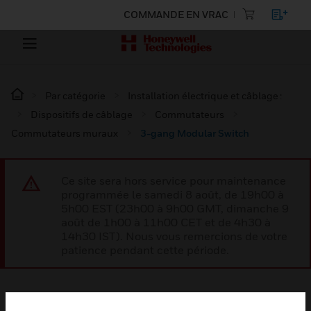
COMMANDE EN VRAC
Par catégorie
Installation électrique et câblage :
Dispositifs de câblage
Commutateurs
Commutateurs muraux
3-gang Modular Switch
Ce site sera hors service pour maintenance
programmée le samedi 8 août, de 19h00 à
5h00 EST (23h00 à 9h00 GMT, dimanche 9
août de 1h00 à 11h00 CET et de 4h30 à
14h30 IST). Nous vous remercions de votre
patience pendant cette période.