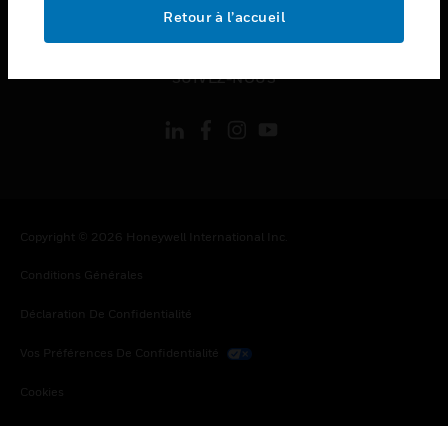
toggle view
Retour à l’accueil
MENTIONS LÉGALES
toggle view
SUIVEZ-NOUS
Copyright © 2026 Honeywell International Inc.
Conditions Générales
Déclaration De Confidentialité
Vos Préférences De Confidentialité
Cookies
Désabonnement Global