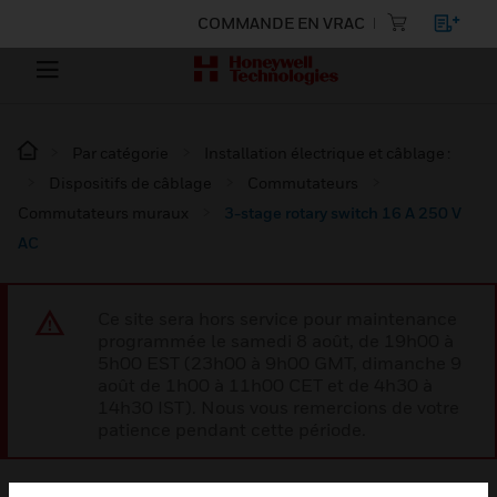
COMMANDE EN VRAC
Par catégorie
Installation électrique et câblage :
Dispositifs de câblage
Commutateurs
Commutateurs muraux
3-stage rotary switch 16 A 250 V
AC
Ce site sera hors service pour maintenance
programmée le samedi 8 août, de 19h00 à
5h00 EST (23h00 à 9h00 GMT, dimanche 9
août de 1h00 à 11h00 CET et de 4h30 à
14h30 IST). Nous vous remercions de votre
patience pendant cette période.