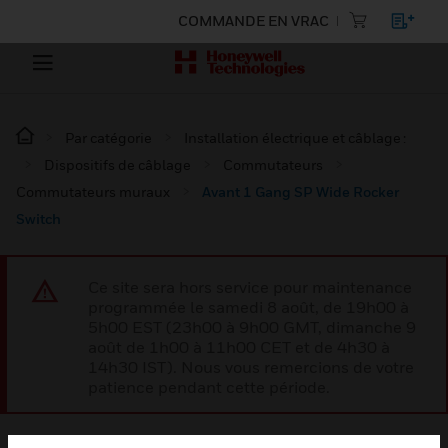
COMMANDE EN VRAC
Par catégorie
Installation électrique et câblage :
Dispositifs de câblage
Commutateurs
Commutateurs muraux
Avant 1 Gang SP Wide Rocker
Switch
Ce site sera hors service pour maintenance
programmée le samedi 8 août, de 19h00 à
5h00 EST (23h00 à 9h00 GMT, dimanche 9
août de 1h00 à 11h00 CET et de 4h30 à
14h30 IST). Nous vous remercions de votre
patience pendant cette période.