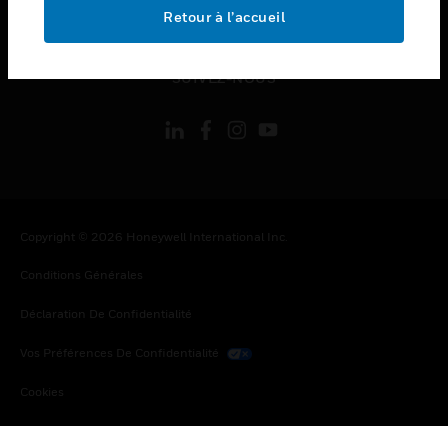
toggle view
Retour à l’accueil
MENTIONS LÉGALES
toggle view
SUIVEZ-NOUS
Copyright © 2026 Honeywell International Inc.
Conditions Générales
Déclaration De Confidentialité
Vos Préférences De Confidentialité
Cookies
Désabonnement Global