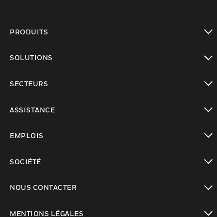
PRODUITS
toggle view
SOLUTIONS
toggle view
SECTEURS
toggle view
ASSISTANCE
toggle view
EMPLOIS
toggle view
SOCIÉTÉ
toggle view
NOUS CONTACTER
toggle view
MENTIONS LÉGALES