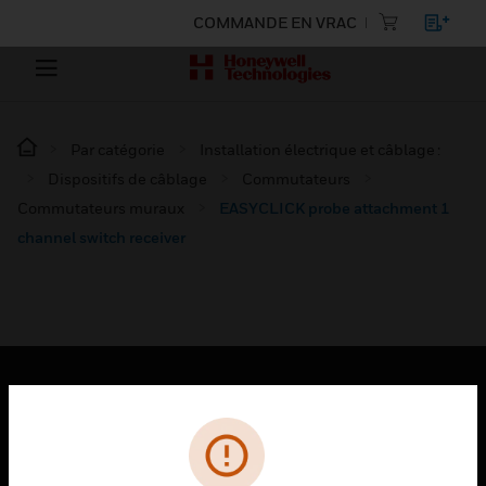
COMMANDE EN VRAC
Par catégorie
Installation électrique et câblage :
Dispositifs de câblage
Commutateurs
Commutateurs muraux
EASYCLICK probe attachment 1
channel switch receiver
PRODUITS
toggle view
SOLUTIONS