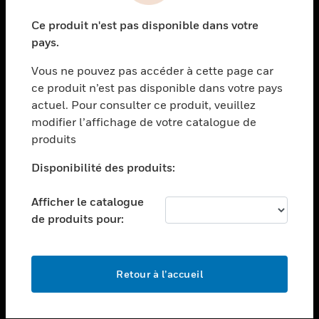
toggle view
Ce produit n'est pas disponible dans votre
SECTEURS
pays.
toggle view
Vous ne pouvez pas accéder à cette page car
ASSISTANCE
ce produit n’est pas disponible dans votre pays
toggle view
actuel. Pour consulter ce produit, veuillez
EMPLOIS
modifier l’affichage de votre catalogue de
toggle view
produits
SOCIÉTÉ
Disponibilité des produits:
toggle view
NOUS CONTACTER
Afficher le catalogue
toggle view
de produits pour:
MENTIONS LÉGALES
toggle view
SUIVEZ-NOUS
Retour à l’accueil