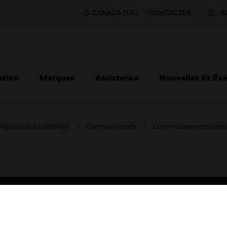
CANADA (FR)
CONTACTER
S
ation
Marques
Assistance
Nouvelles Et Év
ispositifs de câblage
Commutateurs
Commutateurs murau
TEURS
ASSISTANCE