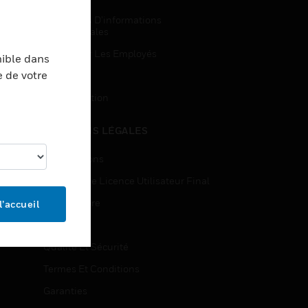
Demandes D’informations
Commerciales
Accès Pour Les Employés
nible dans
e de votre
Inscription
Désinscription
MENTIONS LÉGALES
Certifications
Contrats De Licence Utilisateur Final
Source Libre
l’accueil
Brevets
Qualité Et Sécurité
Termes Et Conditions
Garanties