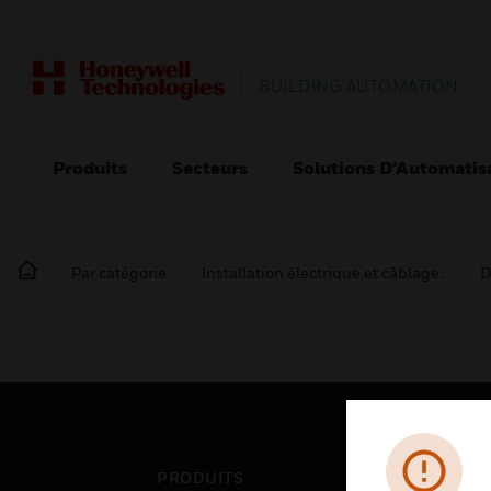
BUILDING AUTOMATION
Produits
Secteurs
Solutions D’Automatis
Par catégorie
Installation électrique et câblage :
D
PRODUITS
SEC