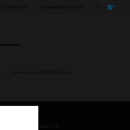
E CONNECTER
COMMANDE EN VRAC
énements
x
Elements Grid 20A DP Modules
NOUS CONTACTER