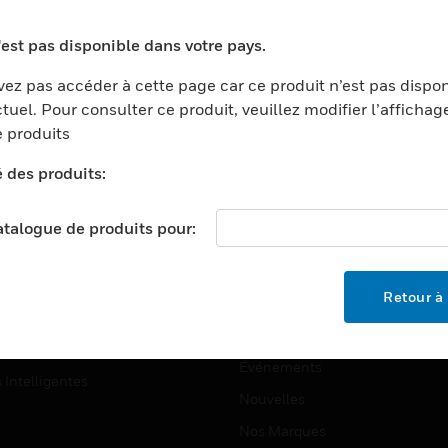
ports
Recherche De Partenaires
'est pas disponible dans votre pays.
ments Commerciaux
Formation
ez pas accéder à cette page car ce produit n’est pas dispo
centers
Assistance Technique
tuel. Pour consulter ce produit, veuillez modifier l’affichag
ation
Tutoriels De Sites Web
 produits
ernement Et Militaire
é des produits:
EMPLOIS
é
Emplois
ignement Supérieur
catalogue de produits pour:
Recherche D'emploi
llerie/Restauration
trie Et Fabrication
SOCIÉTÉ
Retour à 
ce Et Corrections
À Propos
e Au Détail
Événements
s Intelligentes
Nouvelles
Nos Marques