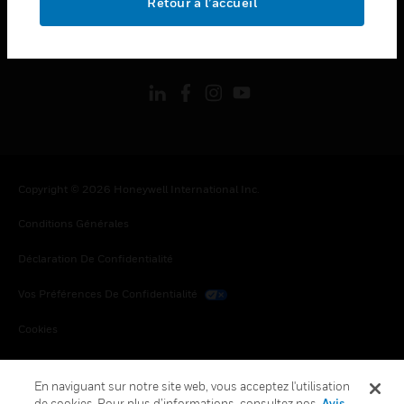
Retour à l’accueil
toggle view
SUIVEZ-NOUS
Copyright © 2026 Honeywell International Inc.
Conditions Générales
Déclaration De Confidentialité
Vos Préférences De Confidentialité
Cookies
Désabonnement Global
En naviguant sur notre site web, vous acceptez l'utilisation
de cookies. Pour plus d’informations, consultez nos
Avis