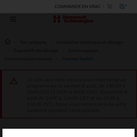
COMMANDE EN VRAC
Par catégorie
Installation électrique et câblage :
Dispositifs de câblage
Commutateurs
Commutateurs muraux
Fireman Switch
Ce site sera hors service pour maintenance
programmée le samedi 8 août, de 19h00 à
5h00 EST (23h00 à 9h00 GMT, dimanche 9
août de 1h00 à 11h00 CET et de 4h30 à
14h30 IST). Nous vous remercions de votre
patience pendant cette période.