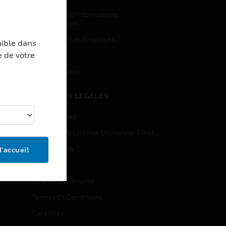
Demandes D’informations
Commerciales
Accès Pour Les Employés
nible dans
e de votre
Inscription
Désinscription
MENTIONS LÉGALES
Certifications
Contrats De Licence Utilisateur Final
Source Libre
l’accueil
Brevets
Qualité Et Sécurité
Termes Et Conditions
Garanties