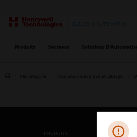
BUILDING AUTOMATION
Produits
Secteurs
Solutions D’Automatis
Par catégorie
Installation électrique et câblage :
D
PRODUITS
SEC