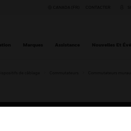
CANADA (FR)
CONTACTER
S
ation
Marques
Assistance
Nouvelles Et Év
ispositifs de câblage
Commutateurs
Commutateurs murau
TEURS
ASSISTANCE