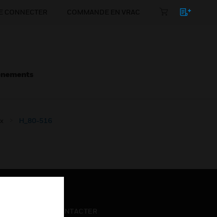
E CONNECTER
COMMANDE EN VRAC
énements
x
H_80-516
NOUS CONTACTER