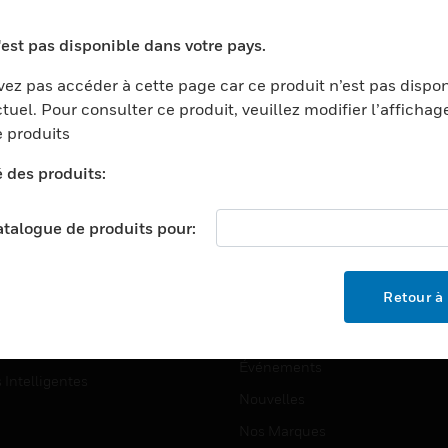
ports
Recherche De Partenaires
'est pas disponible dans votre pays.
ments Commerciaux
Formation
ez pas accéder à cette page car ce produit n’est pas dispo
centers
Assistance Technique
tuel. Pour consulter ce produit, veuillez modifier l’affichag
ation
Tutoriels De Sites Web
 produits
ernement Et Militaire
é des produits:
EMPLOIS
é
Emplois
ignement Supérieur
catalogue de produits pour:
Recherche D'emploi
llerie/Restauration
trie Et Fabrication
SOCIÉTÉ
Retour à 
ce Et Corrections
À Propos
e Au Détail
Événements
s Intelligentes
Nouvelles
Nos Marques