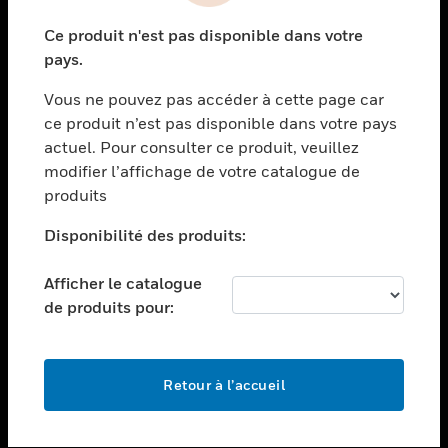
toggle view
Ce produit n'est pas disponible dans votre
SECTEURS
pays.
toggle view
Vous ne pouvez pas accéder à cette page car
ASSISTANCE
ce produit n’est pas disponible dans votre pays
toggle view
actuel. Pour consulter ce produit, veuillez
EMPLOIS
modifier l’affichage de votre catalogue de
toggle view
produits
SOCIÉTÉ
Disponibilité des produits:
toggle view
NOUS CONTACTER
Afficher le catalogue
toggle view
de produits pour:
MENTIONS LÉGALES
toggle view
SUIVEZ-NOUS
Retour à l’accueil