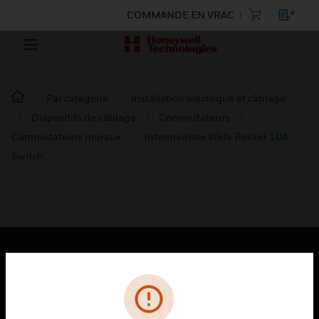
COMMANDE EN VRAC
Par catégorie
Installation électrique et câblage :
Dispositifs de câblage
Commutateurs
Commutateurs muraux
Intermediate Wide Rocker 10A
Switch
PRODUITS
toggle view
SOLUTIONS