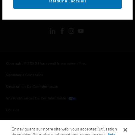
Retour à l’accueil
toggle view
SUIVEZ-NOUS
Copyright © 2026 Honeywell International Inc.
Conditions Générales
Déclaration De Confidentialité
Vos Préférences De Confidentialité
Cookies
Désabonnement Global
En naviguant sur notre site web, vous acceptez l'utilisation
de cookies. Pour plus d’informations, consultez nos
Avis