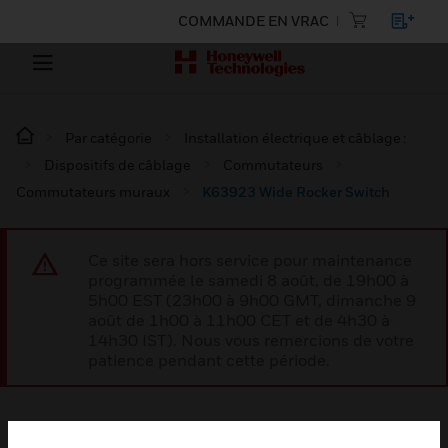
COMMANDE EN VRAC
Par catégorie
Installation électrique et câblage :
Dispositifs de câblage
Commutateurs
Commutateurs muraux
K63923 Wide Rocker Switch
Ce site sera hors service pour maintenance
programmée le samedi 8 août, de 19h00 à
5h00 EST (23h00 à 9h00 GMT, dimanche 9
août de 1h00 à 11h00 CET et de 4h30 à
14h30 IST). Nous vous remercions de votre
patience pendant cette période.