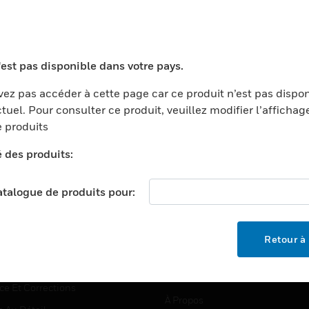
TEURS
ASSISTANCE
'est pas disponible dans votre pays.
ports
Recherche De Partenaires
ez pas accéder à cette page car ce produit n’est pas dispo
tuel. Pour consulter ce produit, veuillez modifier l’affichag
ments Commerciaux
Formation
 produits
centers
Assistance Technique
é des produits:
ation
Tutoriels De Sites Web
ernement Et Militaire
EMPLOIS
catalogue de produits pour:
é
Emplois
ignement Supérieur
Recherche D'emploi
Retour à 
llerie/Restauration
trie Et Fabrication
SOCIÉTÉ
ce Et Corrections
À Propos