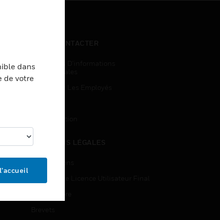
NOUS CONTACTER
Demandes D’informations
nible dans
Commerciales
e de votre
Accès Pour Les Employés
Inscription
Désinscription
MENTIONS LÉGALES
Certifications
l’accueil
Contrats De Licence Utilisateur Final
Source Libre
Brevets