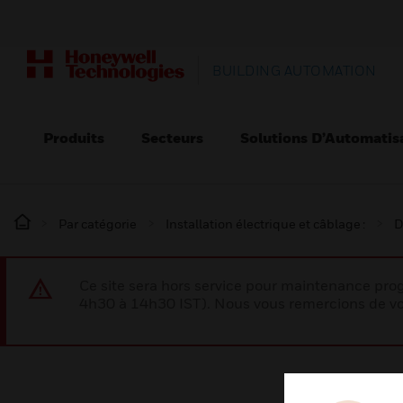
BUILDING AUTOMATION
Produits
Secteurs
Solutions D’Automatis
Par catégorie
Installation électrique et câblage :
D
Ce site sera hors service pour maintenance p
4h30 à 14h30 IST). Nous vous remercions de vo