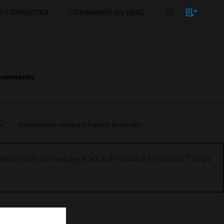
E CONNECTER
COMMANDE EN VRAC
énements
x
Masterseal compact Switch Modular
à 9h00 GMT, dimanche 9 août de 1h00 à 11h00 CET et de