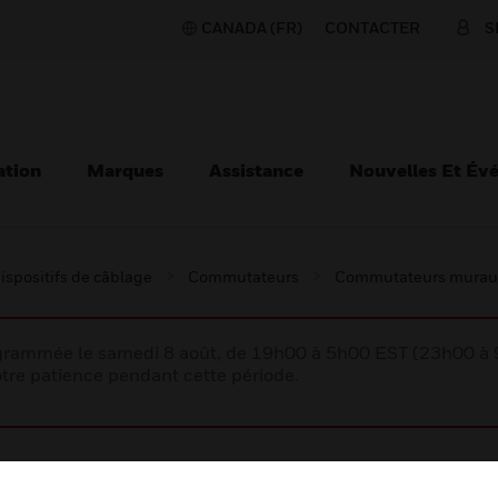
CANADA (FR)
CONTACTER
S
ation
Marques
Assistance
Nouvelles Et Év
ispositifs de câblage
Commutateurs
Commutateurs murau
rogrammée le samedi 8 août, de 19h00 à 5h00 EST (23h00 
tre patience pendant cette période.