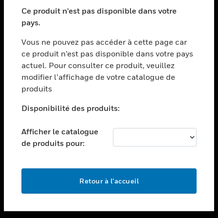
toggle view
SECTEURS
Ce produit n'est pas disponible dans votre
pays.
toggle view
ASSISTANCE
Vous ne pouvez pas accéder à cette page car
toggle view
ce produit n’est pas disponible dans votre pays
EMPLOIS
actuel. Pour consulter ce produit, veuillez
modifier l’affichage de votre catalogue de
toggle view
SOCIÉTÉ
produits
toggle view
Disponibilité des produits:
NOUS CONTACTER
Afficher le catalogue
toggle view
MENTIONS LÉGALES
de produits pour:
toggle view
SUIVEZ-NOUS
Retour à l’accueil