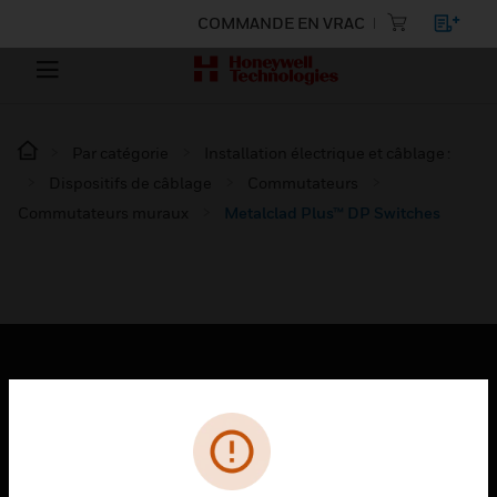
COMMANDE EN VRAC
Par catégorie
Installation électrique et câblage :
Dispositifs de câblage
Commutateurs
Commutateurs muraux
Metalclad Plus™ DP Switches
PRODUITS
toggle view
SOLUTIONS