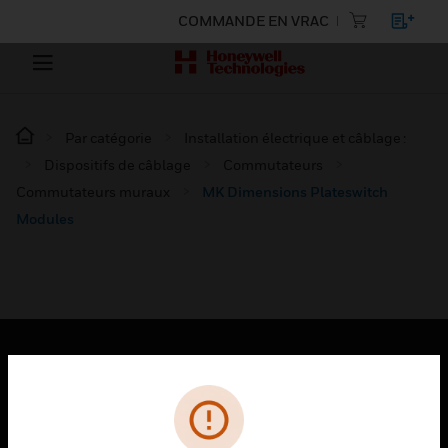
COMMANDE EN VRAC
Par catégorie
Installation électrique et câblage :
Dispositifs de câblage
Commutateurs
Commutateurs muraux
MK Dimensions Plateswitch
Modules
PRODUITS
toggle view
SOLUTIONS