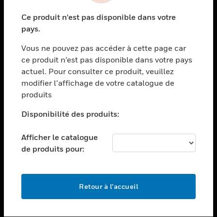
toggle view
Ce produit n'est pas disponible dans votre
SECTEURS
pays.
toggle view
Vous ne pouvez pas accéder à cette page car
ASSISTANCE
ce produit n’est pas disponible dans votre pays
toggle view
actuel. Pour consulter ce produit, veuillez
EMPLOIS
modifier l’affichage de votre catalogue de
toggle view
produits
SOCIÉTÉ
Disponibilité des produits:
toggle view
NOUS CONTACTER
Afficher le catalogue
toggle view
de produits pour:
MENTIONS LÉGALES
toggle view
SUIVEZ-NOUS
Retour à l’accueil