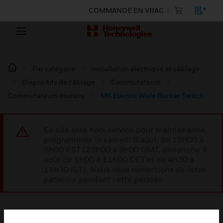
COMMANDE EN VRAC
Par catégorie
Installation électrique et câblage :
Dispositifs de câblage
Commutateurs
Commutateurs muraux
MK Electric Wide Rocker Switch
Ce site sera hors service pour maintenance
programmée le samedi 8 août, de 19h00 à
5h00 EST (23h00 à 9h00 GMT, dimanche 9
août de 1h00 à 11h00 CET et de 4h30 à
14h30 IST). Nous vous remercions de votre
patience pendant cette période.