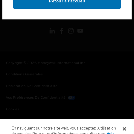
Retour à l’accueil
toggle view
SUIVEZ-NOUS
Copyright © 2026 Honeywell International Inc.
Conditions Générales
Déclaration De Confidentialité
Vos Préférences De Confidentialité
Cookies
Désabonnement Global
En naviguant sur notre site web, vous acceptez l'utilisation
de cookies. Pour plus d’informations, consultez nos
Avis