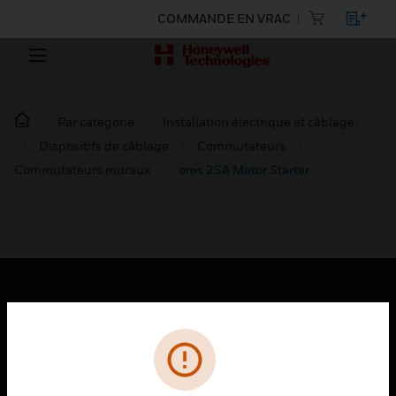
COMMANDE EN VRAC
Par catégorie
Installation électrique et câblage :
Dispositifs de câblage
Commutateurs
Commutateurs muraux
oms 25A Motor Starter
PRODUITS
toggle view
SOLUTIONS