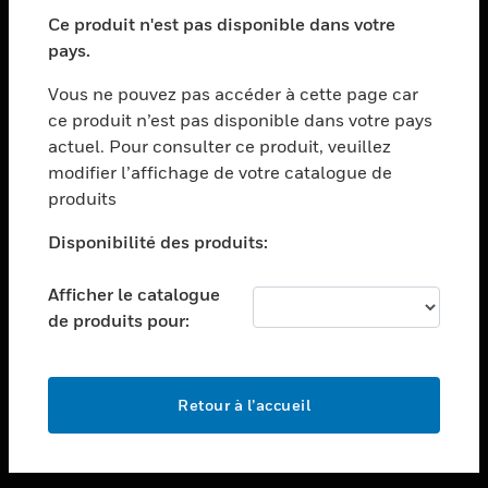
toggle view
SECTEURS
Ce produit n'est pas disponible dans votre
pays.
toggle view
ASSISTANCE
Vous ne pouvez pas accéder à cette page car
toggle view
ce produit n’est pas disponible dans votre pays
EMPLOIS
actuel. Pour consulter ce produit, veuillez
modifier l’affichage de votre catalogue de
toggle view
SOCIÉTÉ
produits
toggle view
Disponibilité des produits:
NOUS CONTACTER
Afficher le catalogue
toggle view
MENTIONS LÉGALES
de produits pour:
toggle view
SUIVEZ-NOUS
Retour à l’accueil