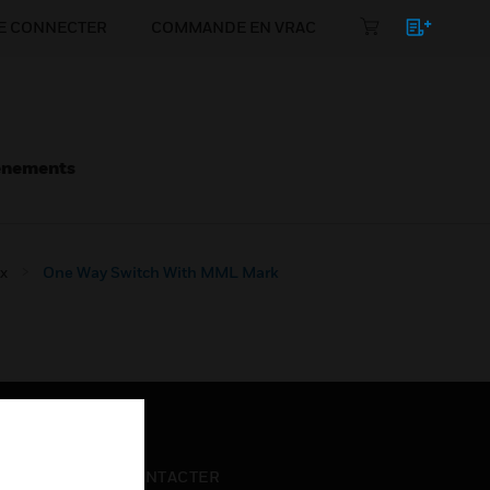
E CONNECTER
COMMANDE EN VRAC
énements
x
One Way Switch With MML Mark
NOUS CONTACTER