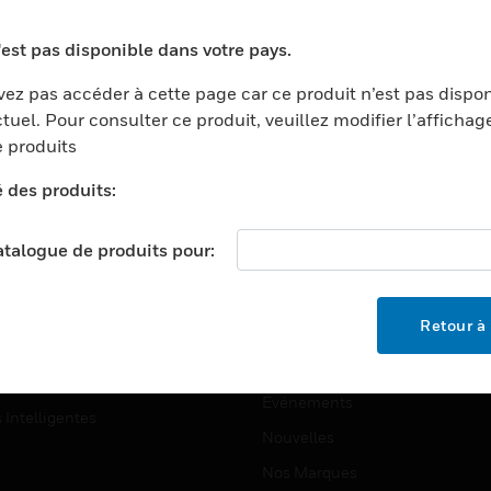
ports
Recherche De Partenaires
'est pas disponible dans votre pays.
ments Commerciaux
Formation
ez pas accéder à cette page car ce produit n’est pas dispo
centers
Assistance Technique
tuel. Pour consulter ce produit, veuillez modifier l’affichag
ation
Tutoriels De Sites Web
 produits
ernement Et Militaire
é des produits:
EMPLOIS
é
Emplois
ignement Supérieur
catalogue de produits pour:
Recherche D'emploi
llerie/Restauration
trie Et Fabrication
SOCIÉTÉ
Retour à 
ce Et Corrections
À Propos
e Au Détail
Événements
s Intelligentes
Nouvelles
Nos Marques