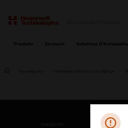
BUILDING AUTOMATION
Produits
Secteurs
Solutions D’Automatis
Par catégorie
Installation électrique et câblage :
D
PRODUITS
SEC