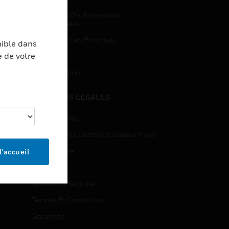
Demandes D’informations
Commerciales
Accès Pour Les Employés
nible dans
e de votre
Inscription
Désinscription
MENTIONS LÉGALES
Certifications
Contrats De Licence Utilisateur Final
Source Libre
l’accueil
Brevets
Qualité Et Sécurité
Termes Et Conditions
Garanties