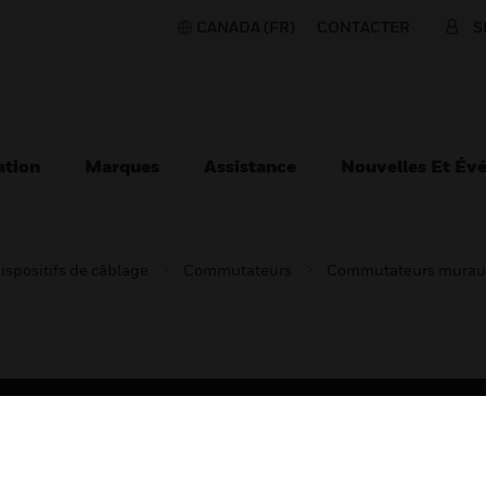
CANADA (FR)
CONTACTER
S
ation
Marques
Assistance
Nouvelles Et Év
ispositifs de câblage
Commutateurs
Commutateurs murau
TEURS
ASSISTANCE