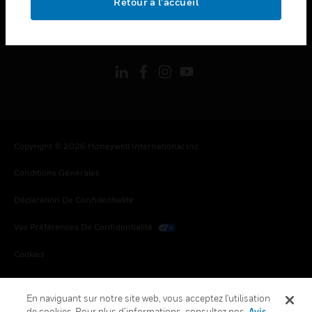
Retour à l’accueil
toggle view
SUIVEZ-NOUS
Copyright © 2026 Honeywell International Inc.
Conditions Générales
Déclaration De Confidentialité
Vos Préférences De Confidentialité
Cookies
Désabonnement Global
En naviguant sur notre site web, vous acceptez l'utilisation
de cookies. Pour plus d’informations, consultez nos
Avis