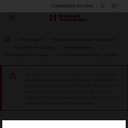
COMMANDE EN VRAC
Par catégorie
Installation électrique et câblage :
Dispositifs de câblage
Commutateurs
Commutateurs muraux
Push Switch with ‘BELL’ Symbol
Ce site sera hors service pour maintenance
programmée le samedi 8 août, de 19h00 à
5h00 EST (23h00 à 9h00 GMT, dimanche 9
août de 1h00 à 11h00 CET et de 4h30 à
14h30 IST). Nous vous remercions de votre
patience pendant cette période.