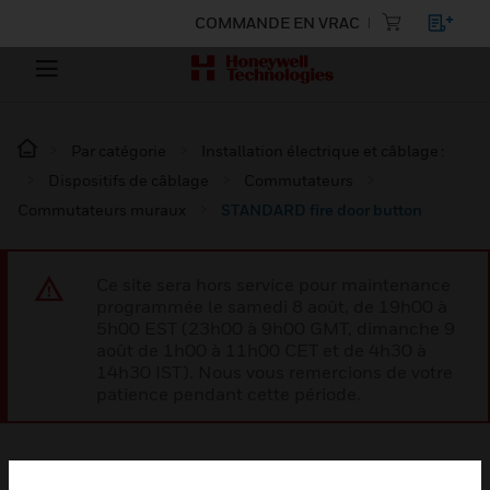
COMMANDE EN VRAC
Par catégorie
Installation électrique et câblage :
Dispositifs de câblage
Commutateurs
Commutateurs muraux
STANDARD fire door button
Ce site sera hors service pour maintenance
programmée le samedi 8 août, de 19h00 à
5h00 EST (23h00 à 9h00 GMT, dimanche 9
août de 1h00 à 11h00 CET et de 4h30 à
14h30 IST). Nous vous remercions de votre
patience pendant cette période.