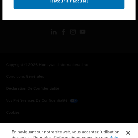
Retour à l’accueil
toggle view
SUIVEZ-NOUS
Copyright © 2026 Honeywell International Inc.
Conditions Générales
Déclaration De Confidentialité
Vos Préférences De Confidentialité
Cookies
Désabonnement Global
En naviguant sur notre site web, vous acceptez l'utilisation
de cookies. Pour plus d’informations, consultez nos
Avis