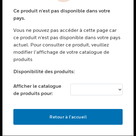
toggle view
Ce produit n'est pas disponible dans votre
SECTEURS
pays.
toggle view
Vous ne pouvez pas accéder à cette page car
ASSISTANCE
ce produit n’est pas disponible dans votre pays
toggle view
actuel. Pour consulter ce produit, veuillez
EMPLOIS
modifier l’affichage de votre catalogue de
toggle view
produits
SOCIÉTÉ
Disponibilité des produits:
toggle view
NOUS CONTACTER
Afficher le catalogue
toggle view
de produits pour:
MENTIONS LÉGALES
toggle view
SUIVEZ-NOUS
Retour à l’accueil