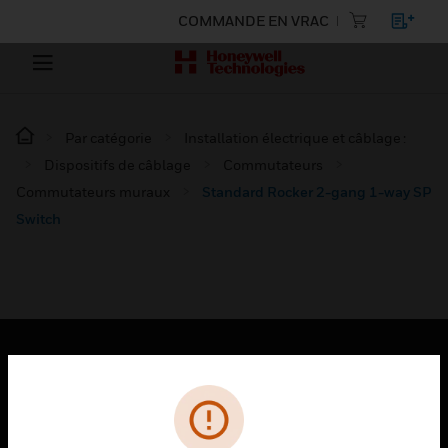
COMMANDE EN VRAC
Par catégorie
Installation électrique et câblage :
Dispositifs de câblage
Commutateurs
Commutateurs muraux
Standard Rocker 2-gang 1-way SP
Switch
PRODUITS
toggle view
SOLUTIONS