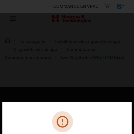
COMMANDE EN VRAC
Par catégorie
Installation électrique et câblage :
Dispositifs de câblage
Commutateurs
Commutateurs muraux
Two Way Switch With DND Mark
PRODUITS
toggle view
SOLUTIONS