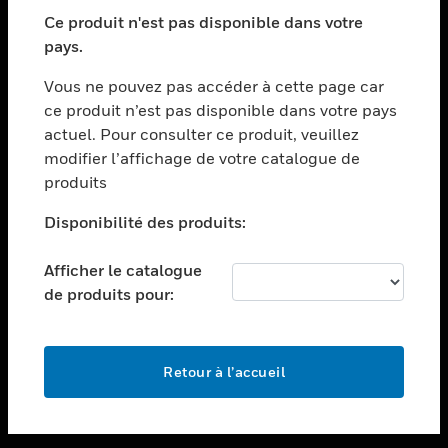
toggle view
SECTEURS
Ce produit n'est pas disponible dans votre
pays.
toggle view
ASSISTANCE
Vous ne pouvez pas accéder à cette page car
toggle view
ce produit n’est pas disponible dans votre pays
EMPLOIS
actuel. Pour consulter ce produit, veuillez
modifier l’affichage de votre catalogue de
toggle view
SOCIÉTÉ
produits
toggle view
Disponibilité des produits:
NOUS CONTACTER
Afficher le catalogue
toggle view
MENTIONS LÉGALES
de produits pour:
toggle view
SUIVEZ-NOUS
Retour à l’accueil