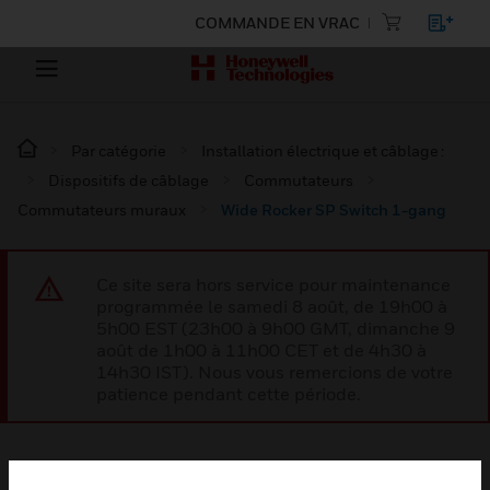
COMMANDE EN VRAC
Par catégorie
Installation électrique et câblage :
Dispositifs de câblage
Commutateurs
Commutateurs muraux
Wide Rocker SP Switch 1-gang
Ce site sera hors service pour maintenance
programmée le samedi 8 août, de 19h00 à
5h00 EST (23h00 à 9h00 GMT, dimanche 9
août de 1h00 à 11h00 CET et de 4h30 à
14h30 IST). Nous vous remercions de votre
patience pendant cette période.