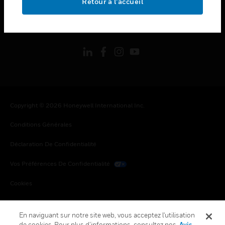
Retour à l’accueil
toggle view
SUIVEZ-NOUS
Copyright © 2026 Honeywell International Inc.
Conditions Générales
Déclaration De Confidentialité
Vos Préférences De Confidentialité
Cookies
Désabonnement Global
En naviguant sur notre site web, vous acceptez l'utilisation
de cookies. Pour plus d’informations, consultez nos
Avis