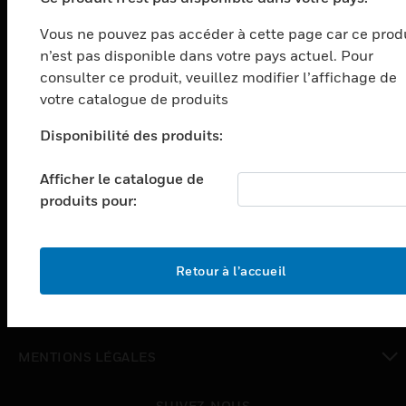
PRODUITS
Vous ne pouvez pas accéder à cette page car ce prod
toggle view
n’est pas disponible dans votre pays actuel. Pour
SOLUTIONS
consulter ce produit, veuillez modifier l’affichage de
votre catalogue de produits
toggle view
SECTEURS
Disponibilité des produits:
toggle view
ASSISTANCE
Afficher le catalogue de
toggle view
produits pour:
EMPLOIS
toggle view
SOCIÉTÉ
Retour à l’accueil
toggle view
NOUS CONTACTER
toggle view
MENTIONS LÉGALES
toggle view
SUIVEZ-NOUS