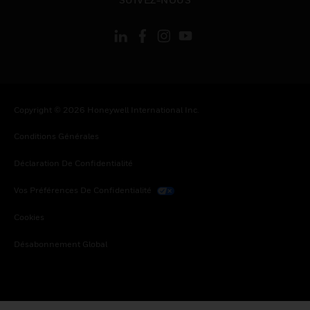
Copyright © 2026 Honeywell International Inc.
Conditions Générales
Déclaration De Confidentialité
Vos Préférences De Confidentialité
Cookies
Désabonnement Global