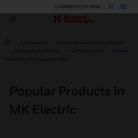
COMMANDE EN VRAC
Par catégorie
Installation électrique et câblage :
Dispositifs de câblage
TV/FM et coaxial
I Series
Data, Voice & TV Socket Outlets
Popular Products in
MK Electric