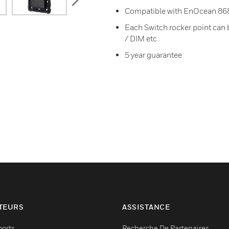
Compatible with EnOcean 86
Each Switch rocker point can
/ DIM etc
5 year guarantee
TEURS
ASSISTANCE
ports
Recherche De Partenaires