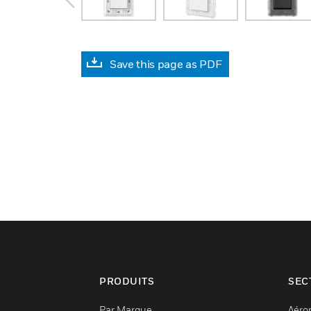
Save this page as PDF
PRODUITS
SEC
Par Marque
Aéro