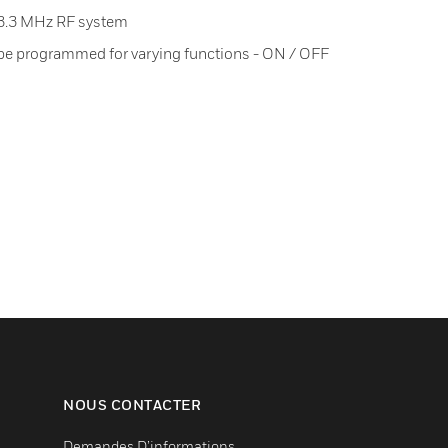
8.3 MHz RF system
 be programmed for varying functions - ON / OFF
NOUS CONTACTER
Demandes D’informations