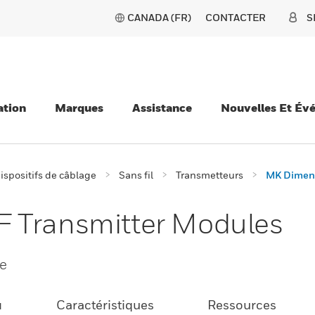
CANADA (FR)
CONTACTER
S
ation
Marques
Assistance
Nouvelles Et Év
ispositifs de câblage
Sans fil
Transmetteurs
MK Dimens
 Transmitter Modules
e
u
Caractéristiques
Ressources