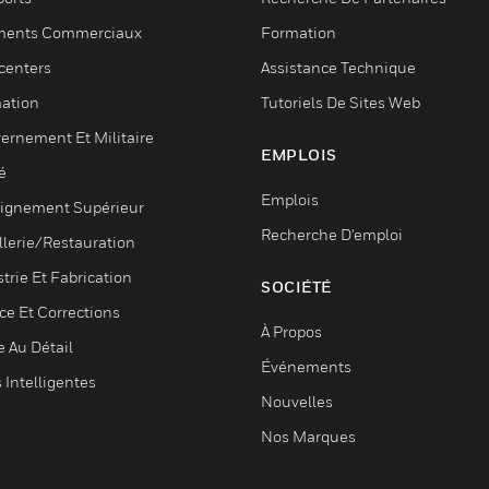
ments Commerciaux
Formation
centers
Assistance Technique
ation
Tutoriels De Sites Web
ernement Et Militaire
EMPLOIS
é
Emplois
ignement Supérieur
Recherche D'emploi
llerie/Restauration
trie Et Fabrication
SOCIÉTÉ
ce Et Corrections
À Propos
e Au Détail
Événements
s Intelligentes
Nouvelles
Nos Marques