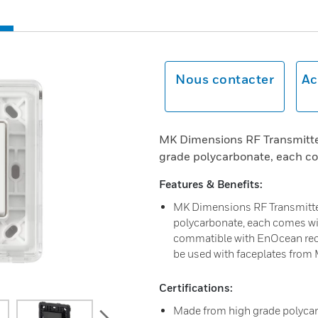
Nous contacter
Ac
MK Dimensions RF Transmitte
grade polycarbonate, each com
Features & Benefits:
MK Dimensions RF Transmitte
polycarbonate, each comes with
commatible with EnOcean rec
be used with faceplates from
Certifications:
Made from high grade polycar
next