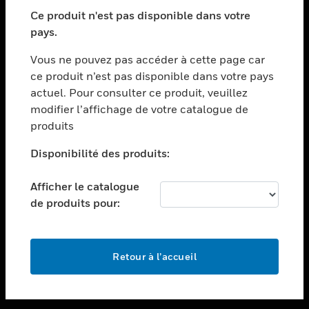
toggle view
SECTEURS
Ce produit n'est pas disponible dans votre
pays.
toggle view
ASSISTANCE
Vous ne pouvez pas accéder à cette page car
toggle view
ce produit n’est pas disponible dans votre pays
EMPLOIS
actuel. Pour consulter ce produit, veuillez
modifier l’affichage de votre catalogue de
toggle view
SOCIÉTÉ
produits
toggle view
Disponibilité des produits:
NOUS CONTACTER
Afficher le catalogue
toggle view
MENTIONS LÉGALES
de produits pour:
toggle view
SUIVEZ-NOUS
Retour à l’accueil