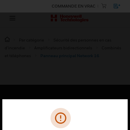
COMMANDE EN VRAC
Par catégorie
Sécurité des personnes en cas
d’incendie
Amplificateurs bidirectionnels
Combinés
et téléphones
Panneau principal Network 16
PRODUITS
toggle view
SOLUTIONS