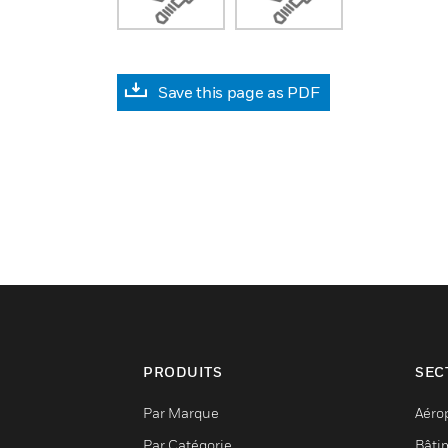
Save this page as PDF
PRODUITS
SEC
Par Marque
Aéro
Par Catégorie
Bâti