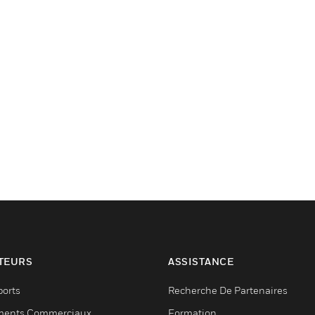
TEURS
ASSISTANCE
ports
Recherche De Partenaires
ments Commerciaux
Formation