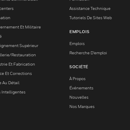
centers
Assistance Technique
ation
Tutoriels De Sites Web
ernement Et Militaire
EMPLOIS
é
Emplois
ignement Supérieur
Recherche D'emploi
llerie/Restauration
trie Et Fabrication
SOCIÉTÉ
ce Et Corrections
À Propos
e Au Détail
Événements
s Intelligentes
Nouvelles
Nos Marques