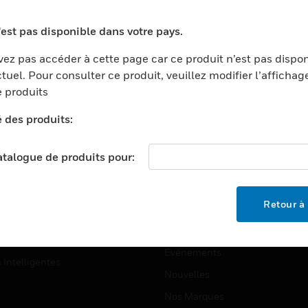
ports
Recherche De Partenaires
'est pas disponible dans votre pays.
ments Commerciaux
Formation
ez pas accéder à cette page car ce produit n’est pas dispo
centers
Assistance Technique
tuel. Pour consulter ce produit, veuillez modifier l’affichag
ation
Tutoriels De Sites Web
 produits
ernement Et Militaire
é des produits:
EMPLOIS
é
Emplois
ignement Supérieur
catalogue de produits pour:
Recherche D'emploi
llerie/Restauration
trie Et Fabrication
SOCIÉTÉ
Retour à 
ce Et Corrections
À Propos
e Au Détail
Événements
s Intelligentes
Nouvelles
Nos Marques