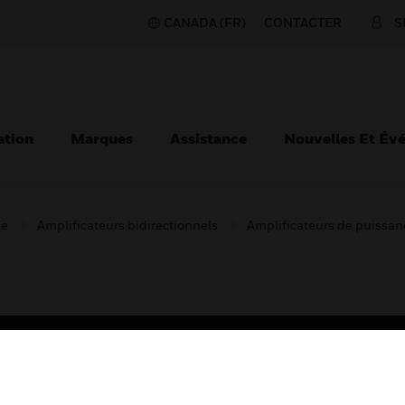
CANADA (FR)
CONTACTER
S
ation
Marques
Assistance
Nouvelles Et Év
ie
Amplificateurs bidirectionnels
Amplificateurs de puissan
TEURS
ASSISTANCE