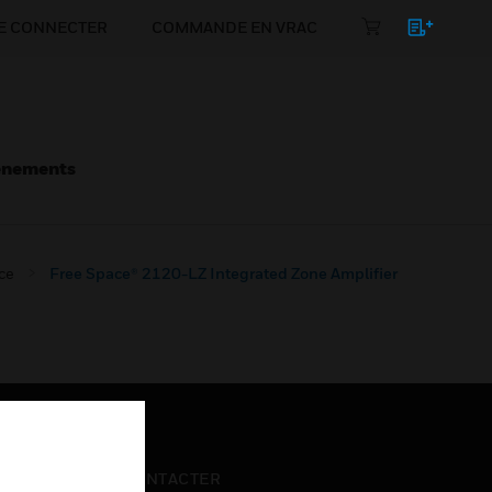
E CONNECTER
COMMANDE EN VRAC
énements
ce
Free Space® 2120-LZ Integrated Zone Amplifier
NOUS CONTACTER