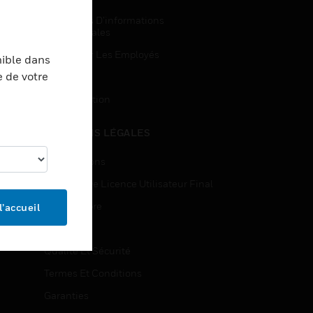
Demandes D’informations
Commerciales
Accès Pour Les Employés
nible dans
e de votre
Inscription
Désinscription
MENTIONS LÉGALES
Certifications
Contrats De Licence Utilisateur Final
Source Libre
l’accueil
Brevets
Qualité Et Sécurité
Termes Et Conditions
Garanties