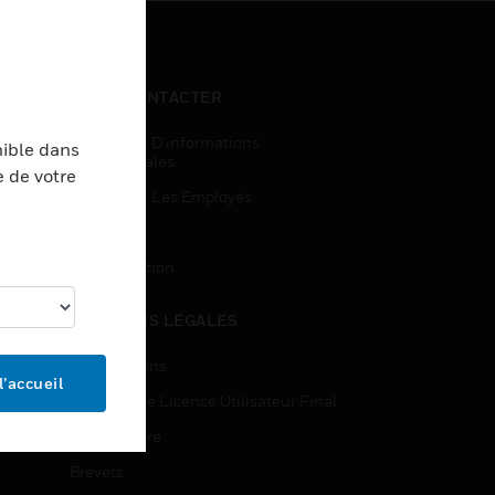
NOUS CONTACTER
Demandes D’informations
nible dans
Commerciales
e de votre
Accès Pour Les Employés
Inscription
Désinscription
MENTIONS LÉGALES
Certifications
l’accueil
Contrats De Licence Utilisateur Final
Source Libre
Brevets