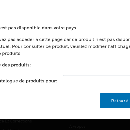
TEURS
ASSISTANCE
'est pas disponible dans votre pays.
ports
Recherche De Partenaires
ez pas accéder à cette page car ce produit n’est pas dispo
tuel. Pour consulter ce produit, veuillez modifier l’affichag
ments Commerciaux
Formation
 produits
centers
Assistance Technique
é des produits:
ation
Tutoriels De Sites Web
ernement Et Militaire
EMPLOIS
catalogue de produits pour:
é
Emplois
ignement Supérieur
Recherche D'emploi
Retour à 
llerie/Restauration
trie Et Fabrication
SOCIÉTÉ
ce Et Corrections
À Propos