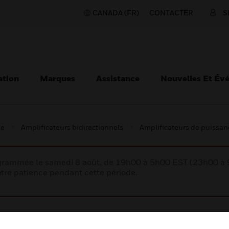
CANADA (FR)
CONTACTER
S
ation
Marques
Assistance
Nouvelles Et Év
ie
Amplificateurs bidirectionnels
Amplificateurs de puissan
rogrammée le samedi 8 août, de 19h00 à 5h00 EST (23h00 
tre patience pendant cette période.