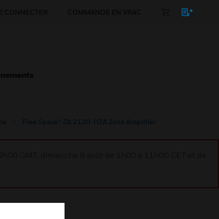
E CONNECTER
COMMANDE EN VRAC
énements
ce
Free Space® ZA 2120-HZA Zone Amplifier
à 9h00 GMT, dimanche 9 août de 1h00 à 11h00 CET et de