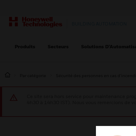
BUILDING AUTOMATION
Produits
Secteurs
Solutions D’Automatis
Par catégorie
Sécurité des personnes en cas d’incend
Ce site sera hors service pour maintenance p
4h30 à 14h30 IST). Nous vous remercions de vo