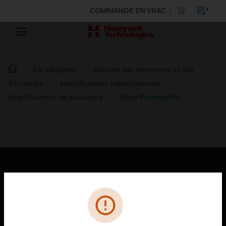
COMMANDE EN VRAC
Par catégorie
Sécurité des personnes en cas
d’incendie
Amplificateurs bidirectionnels
Amplificateurs de puissance
Mixer Preamplifier
PRODUITS
toggle view
SOLUTIONS