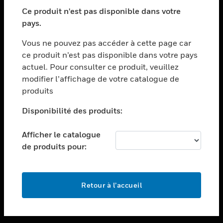
toggle view
SECTEURS
Ce produit n'est pas disponible dans votre
pays.
toggle view
ASSISTANCE
Vous ne pouvez pas accéder à cette page car
toggle view
ce produit n’est pas disponible dans votre pays
EMPLOIS
actuel. Pour consulter ce produit, veuillez
modifier l’affichage de votre catalogue de
toggle view
SOCIÉTÉ
produits
toggle view
Disponibilité des produits:
NOUS CONTACTER
Afficher le catalogue
toggle view
MENTIONS LÉGALES
de produits pour:
toggle view
SUIVEZ-NOUS
Retour à l’accueil