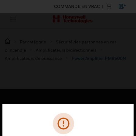
COMMANDE EN VRAC
Par catégorie
Sécurité des personnes en cas
d’incendie
Amplificateurs bidirectionnels
Amplificateurs de puissance
Power Amplifier PM8500N
PRODUITS
toggle view
SOLUTIONS