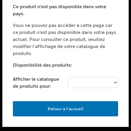
toggle view
SECTEURS
Ce produit n'est pas disponible dans votre
pays.
toggle view
ASSISTANCE
Vous ne pouvez pas accéder à cette page car
toggle view
ce produit n’est pas disponible dans votre pays
EMPLOIS
actuel. Pour consulter ce produit, veuillez
modifier l’affichage de votre catalogue de
toggle view
SOCIÉTÉ
produits
toggle view
Disponibilité des produits:
NOUS CONTACTER
Afficher le catalogue
toggle view
MENTIONS LÉGALES
de produits pour:
toggle view
SUIVEZ-NOUS
Retour à l’accueil