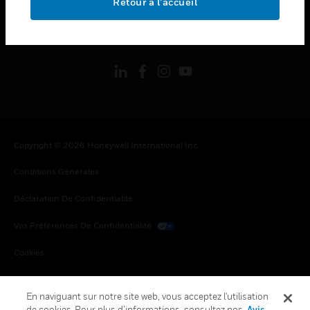
Retour à l’accueil
toggle view
SUIVEZ-NOUS
Copyright © 2026 Honeywell International Inc.
Conditions Générales
Déclaration De Confidentialité
Vos Préférences De Confidentialité
Cookies
Désabonnement Global
En naviguant sur notre site web, vous acceptez l'utilisation
de cookies. Pour plus d’informations, consultez nos
Avis