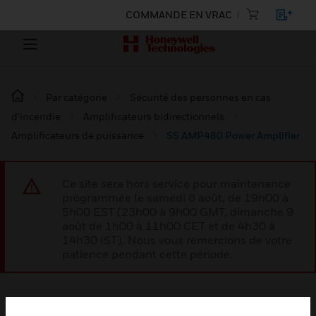
COMMANDE EN VRAC
Par catégorie
Sécurité des personnes en cas
d’incendie
Amplificateurs bidirectionnels
Amplificateurs de puissance
SS AMP480 Power Amplifier
Ce site sera hors service pour maintenance
programmée le samedi 8 août, de 19h00 à
5h00 EST (23h00 à 9h00 GMT, dimanche 9
août de 1h00 à 11h00 CET et de 4h30 à
14h30 IST). Nous vous remercions de votre
patience pendant cette période.