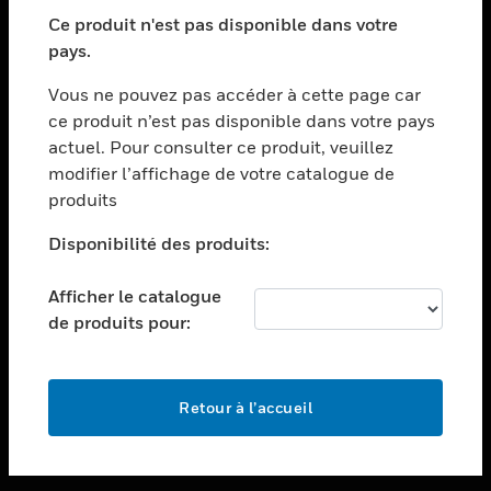
toggle view
SECTEURS
Ce produit n'est pas disponible dans votre
pays.
toggle view
ASSISTANCE
Vous ne pouvez pas accéder à cette page car
toggle view
ce produit n’est pas disponible dans votre pays
EMPLOIS
actuel. Pour consulter ce produit, veuillez
modifier l’affichage de votre catalogue de
toggle view
SOCIÉTÉ
produits
toggle view
Disponibilité des produits:
NOUS CONTACTER
Afficher le catalogue
toggle view
MENTIONS LÉGALES
de produits pour:
toggle view
SUIVEZ-NOUS
Retour à l’accueil