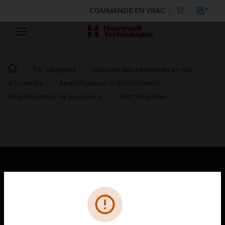
COMMANDE EN VRAC
Par catégorie
Sécurité des personnes en cas
d’incendie
Amplificateurs bidirectionnels
Amplificateurs de puissance
Watt Amplifier
PRODUITS
toggle view
SOLUTIONS