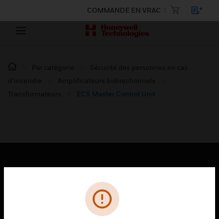
COMMANDE EN VRAC
Par catégorie
Sécurité des personnes en cas
d’incendie
Amplificateurs bidirectionnels
Transformateurs
ECS Master Control Unit
PRODUITS
toggle view
SOLUTIONS