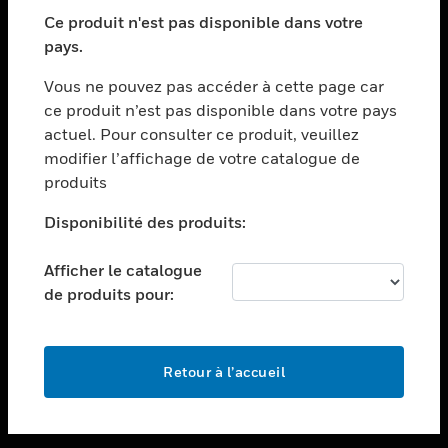
toggle view
SECTEURS
Ce produit n'est pas disponible dans votre
pays.
toggle view
ASSISTANCE
Vous ne pouvez pas accéder à cette page car
toggle view
ce produit n’est pas disponible dans votre pays
EMPLOIS
actuel. Pour consulter ce produit, veuillez
modifier l’affichage de votre catalogue de
toggle view
SOCIÉTÉ
produits
toggle view
Disponibilité des produits:
NOUS CONTACTER
Afficher le catalogue
toggle view
MENTIONS LÉGALES
de produits pour:
toggle view
SUIVEZ-NOUS
Retour à l’accueil