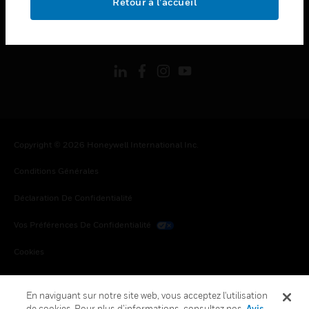
Retour à l’accueil
toggle view
SUIVEZ-NOUS
Copyright © 2026 Honeywell International Inc.
Conditions Générales
Déclaration De Confidentialité
Vos Préférences De Confidentialité
Cookies
Désabonnement Global
En naviguant sur notre site web, vous acceptez l'utilisation
de cookies. Pour plus d’informations, consultez nos
Avis