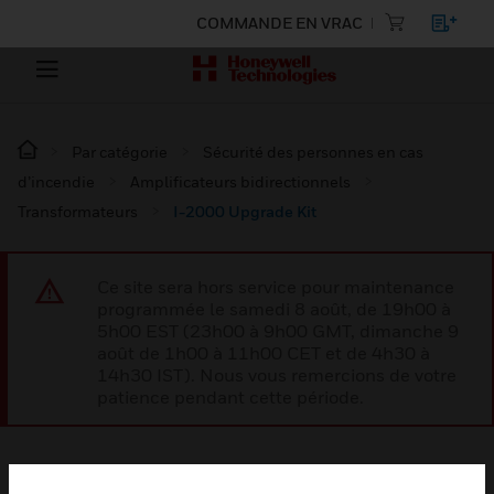
COMMANDE EN VRAC
Par catégorie
Sécurité des personnes en cas
d’incendie
Amplificateurs bidirectionnels
Transformateurs
I-2000 Upgrade Kit
Ce site sera hors service pour maintenance
programmée le samedi 8 août, de 19h00 à
5h00 EST (23h00 à 9h00 GMT, dimanche 9
août de 1h00 à 11h00 CET et de 4h30 à
14h30 IST). Nous vous remercions de votre
patience pendant cette période.