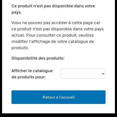
toggle view
SECTEURS
Ce produit n'est pas disponible dans votre
pays.
toggle view
ASSISTANCE
Vous ne pouvez pas accéder à cette page car
toggle view
ce produit n’est pas disponible dans votre pays
EMPLOIS
actuel. Pour consulter ce produit, veuillez
modifier l’affichage de votre catalogue de
toggle view
SOCIÉTÉ
produits
toggle view
Disponibilité des produits:
NOUS CONTACTER
Afficher le catalogue
toggle view
MENTIONS LÉGALES
de produits pour:
toggle view
SUIVEZ-NOUS
Retour à l’accueil