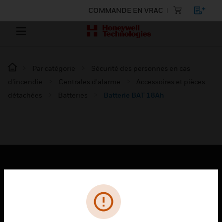
COMMANDE EN VRAC
Par catégorie
Sécurité des personnes en cas
d’incendie
Centrales d'alarme
Accessoires et pièces
détachées
Batteries
Batterie BAT 18Ah
PRODUITS
toggle view
SOLUTIONS