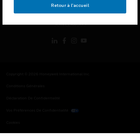
toggle view
Retour à l’accueil
MENTIONS LÉGALES
toggle view
SUIVEZ-NOUS
Copyright © 2026 Honeywell International Inc.
Conditions Générales
Déclaration De Confidentialité
Vos Préférences De Confidentialité
Cookies
Désabonnement Global