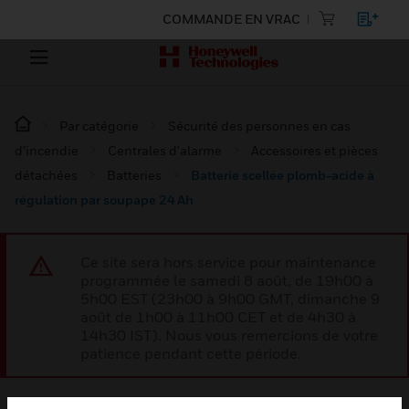
COMMANDE EN VRAC
Par catégorie
Sécurité des personnes en cas
d’incendie
Centrales d'alarme
Accessoires et pièces
détachées
Batteries
Batterie scellée plomb-acide à
régulation par soupape 24 Ah
Ce site sera hors service pour maintenance
programmée le samedi 8 août, de 19h00 à
5h00 EST (23h00 à 9h00 GMT, dimanche 9
août de 1h00 à 11h00 CET et de 4h30 à
14h30 IST). Nous vous remercions de votre
patience pendant cette période.