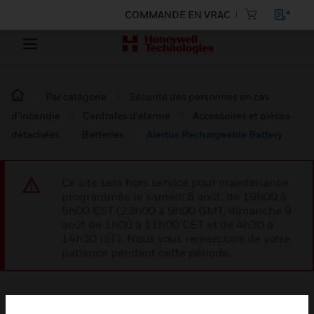
COMMANDE EN VRAC
Par catégorie
Sécurité des personnes en cas
d’incendie
Centrales d'alarme
Accessoires et pièces
détachées
Batteries
Alertus Rechargeable Battery
Ce site sera hors service pour maintenance
programmée le samedi 8 août, de 19h00 à
5h00 EST (23h00 à 9h00 GMT, dimanche 9
août de 1h00 à 11h00 CET et de 4h30 à
14h30 IST). Nous vous remercions de votre
patience pendant cette période.