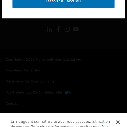
Retour à l’accueil
toggle view
SUIVEZ-NOUS
Copyright © 2026 Honeywell International Inc.
Conditions Générales
Déclaration De Confidentialité
Vos Préférences De Confidentialité
Cookies
Désabonnement Global
En naviguant sur notre site web, vous acceptez l'utilisation
de cookies. Pour plus d’informations, consultez nos
Avis