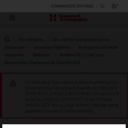
COMMANDE EN VRAC
Par catégorie
Sécurité des personnes en cas
d’incendie
Centrales d'alarme
Accessoires et pièces
détachées
Batteries
Batterie 12V 17Ah pour
Alimentation Electrique de Sécurité AES
Ce site sera hors service pour maintenance
programmée le samedi 8 août, de 19h00 à
5h00 EST (23h00 à 9h00 GMT, dimanche 9
août de 1h00 à 11h00 CET et de 4h30 à
14h30 IST). Nous vous remercions de votre
patience pendant cette période.