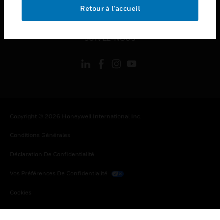
toggle view
Retour à l’accueil
MENTIONS LÉGALES
toggle view
SUIVEZ-NOUS
Copyright © 2026 Honeywell International Inc.
Conditions Générales
Déclaration De Confidentialité
Vos Préférences De Confidentialité
Cookies
Désabonnement Global