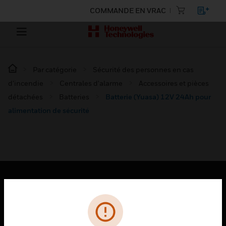
COMMANDE EN VRAC
Par catégorie
Sécurité des personnes en cas
d’incendie
Centrales d'alarme
Accessoires et pièces
détachées
Batteries
Batterie (Yuasa) 12V 24Ah pour
alimentation de sécurité
PRODUITS
toggle view
SOLUTIONS