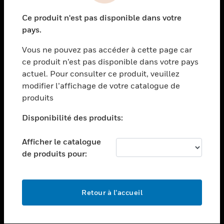
toggle view
Ce produit n'est pas disponible dans votre
SECTEURS
pays.
toggle view
Vous ne pouvez pas accéder à cette page car
ASSISTANCE
ce produit n’est pas disponible dans votre pays
toggle view
actuel. Pour consulter ce produit, veuillez
EMPLOIS
modifier l’affichage de votre catalogue de
toggle view
produits
SOCIÉTÉ
Disponibilité des produits:
toggle view
NOUS CONTACTER
Afficher le catalogue
toggle view
de produits pour:
MENTIONS LÉGALES
toggle view
SUIVEZ-NOUS
Retour à l’accueil