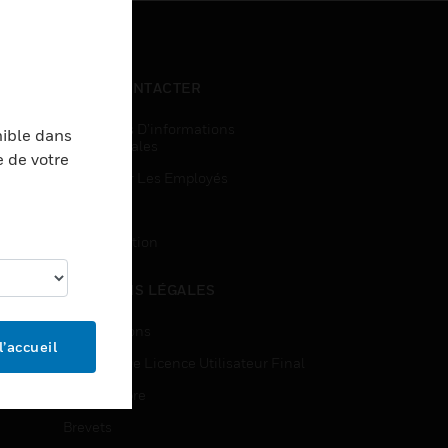
NOUS CONTACTER
Demandes D’informations
nible dans
Commerciales
e de votre
Accès Pour Les Employés
Inscription
Désinscription
MENTIONS LÉGALES
Certifications
l’accueil
Contrats De Licence Utilisateur Final
Source Libre
Brevets