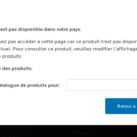
TEURS
ASSISTANCE
'est pas disponible dans votre pays.
ports
Recherche De Partenaires
ez pas accéder à cette page car ce produit n’est pas dispo
tuel. Pour consulter ce produit, veuillez modifier l’affichag
ments Commerciaux
Formation
 produits
centers
Assistance Technique
é des produits:
ation
Tutoriels De Sites Web
ernement Et Militaire
EMPLOIS
catalogue de produits pour:
é
Emplois
ignement Supérieur
Recherche D'emploi
Retour à 
llerie/Restauration
trie Et Fabrication
SOCIÉTÉ
ce Et Corrections
À Propos