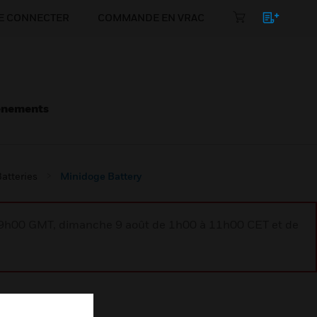
E CONNECTER
COMMANDE EN VRAC
énements
atteries
Minidoge Battery
à 9h00 GMT, dimanche 9 août de 1h00 à 11h00 CET et de