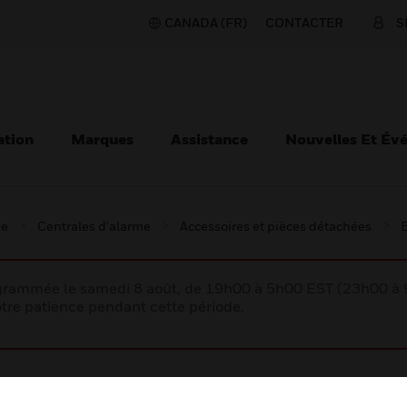
CANADA (FR)
CONTACTER
S
ation
Marques
Assistance
Nouvelles Et Év
ie
Centrales d'alarme
Accessoires et pièces détachées
B
rogrammée le samedi 8 août, de 19h00 à 5h00 EST (23h00 
tre patience pendant cette période.