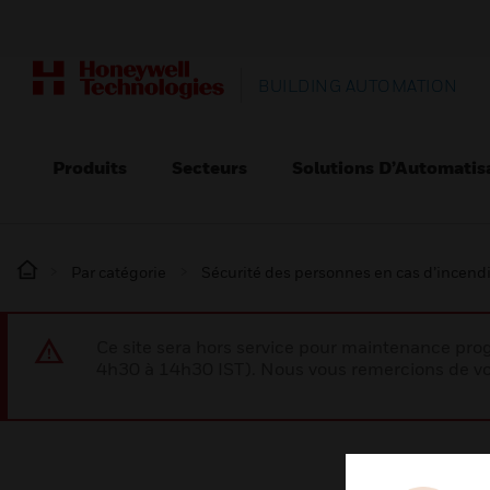
BUILDING AUTOMATION
Produits
Secteurs
Solutions D’Automatis
Par catégorie
Sécurité des personnes en cas d’incend
Ce site sera hors service pour maintenance p
4h30 à 14h30 IST). Nous vous remercions de vo