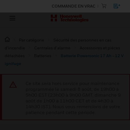
COMMANDE EN VRAC
Par catégorie
Sécurité des personnes en cas
d’incendie
Centrales d'alarme
Accessoires et pièces
détachées
Batteries
Batterie Powersonic 17 Ah - 12 V
ignifuge
Ce site sera hors service pour maintenance
programmée le samedi 8 août, de 19h00 à
5h00 EST (23h00 à 9h00 GMT, dimanche 9
août de 1h00 à 11h00 CET et de 4h30 à
14h30 IST). Nous vous remercions de votre
patience pendant cette période.