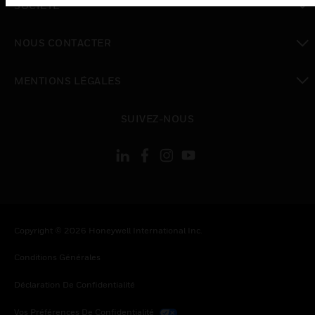
SOCIÉTÉ
toggle view
NOUS CONTACTER
toggle view
MENTIONS LÉGALES
toggle view
SUIVEZ-NOUS
Copyright © 2026 Honeywell International Inc.
Conditions Générales
Déclaration De Confidentialité
Vos Préférences De Confidentialité