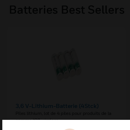
Batteries Best Sellers
3,6 V-Lithium-Batterie (4Stck)
Piles lithium, lot de 4 piles pour produits de la
gamme IQ8 wireless